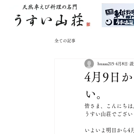
全ての記事
huaaa215
4月8日
読
4月9日
い。
皆さま、こんにちは
うすい山荘でござい
​いよいよ明日から4