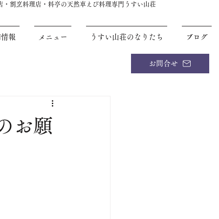
理店・割烹料理店・料亭の天然車えび料理専門うすい山荘
舗情報
メニュー
うすい山荘のなりたち
ブログ
お問合せ
のお願