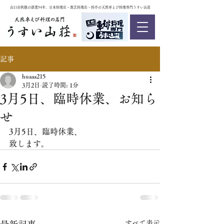
山口市秋穂の創業54年、日本料理店・割烹料理店・料亭の天然車えび料理専門うすい山荘
記事
huaaa215
3月2日
読了時間: 1分
3月5日、臨時休業、お知ら
せ
3月5日、臨時休業、
致します。
すべて表示