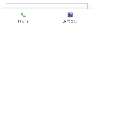
コメントを追加…
【お盆のご案内】天然・
天然活き車えび
Phone
お問合せ
活き車えびが入っており
のお知らせ＆期
ます（ご予約はお早め
ェアのご案内。
に）
天然車えび料理専門
山口県山口市の
うすい山荘
（〒754-1101）山口県山口市秋穂東中条1273-5
TEL：083-984-2426
※当サイトに掲載されている画像等の
無断転載はご遠慮下さい
© 2021 天然車えび料理専門うすい山荘. All Rights
Reserved.