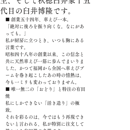
主、そして秋穂臼井家十五
代目の臼井博隆です。
■ 創業五十四年、車えび一本。
「絶対に後ろを振り向くな。なにがあ
っても。」
私が厨房に立つとき、いつも胸にある
言葉です。
昭和四十八年の創業以来、この信念と
共に天然車えび一筋に歩んでまいりま
した。かつて福岡から全国へ車えびブ
ームを巻き起こしたあの時の情熱は、
今も一ミリも変わっておりません。
■ 唯一無二の「おどり」と特注の有田
焼
私にしかできない「活き造り」の極
致。
それを彩るのは、今ではもう再現でき
ないと言われる、私が特別に注文して