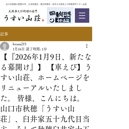
山口市秋穂の創業54年、日本料理店・割烹料理店・料亭の天然車えび料理専門うすい山荘
記事
huaaa215
1月16日
読了時間: 1分
【『2026年1月9日、新たな
る幕開け』】 【車えび】う
すい山荘、ホームページを
リニューアルいたしまし
た。 皆様、こんにちは。
山口市秋穂「うすい山
荘」、臼井家五十九代目当