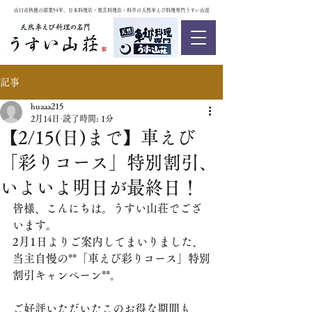
山口市秋穂の創業54年、日本料理店・割烹料理店・料亭の天然車えび料理専門うすい山荘
記事
huaaa215
2月14日
読了時間: 1分
【2/15(日)まで】車えび
「彩りコース」特別割引、
いよいよ明日が最終日！
皆様、こんにちは。うすい山荘でござ
います。
​2月1日よりご案内してまいりました、
当主自慢の**「車えび彩りコース」特別
割引キャンペーン**。
ご好評いただいたこのお得な期間も、