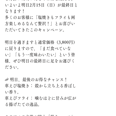
いよいよ明日2月15日（日）が最終日と
なります！
​多くのお客様に「塩焼きもフライも両
方楽しめるなんて贅沢！」とお喜びい
ただいてきたこのキャンペーン。
明日を過ぎますと通常価格（3,800円）
に戻りますので、「まだ食べていな
い」「もう一度味わいたい」という皆
様、ぜひ明日の最終日に足をお運びく
ださい。
​🦐 明日、最後のお得なチャンス！
​車えび塩焼き： 殻から立ち上る香ばし
い香り。
​車えびフライ： 噛むほどに甘みが広が
る揚げたての逸品。