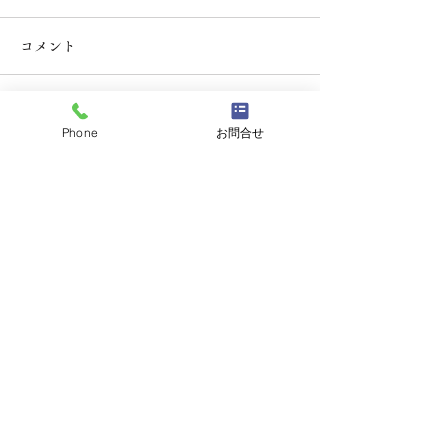
コメント
コメントを追加…
【お盆のご案内】天然・
Phone
お問合せ
天然活き車えび
活き車えびが入っており
のお知らせ＆期
ます（ご予約はお早め
ェアのご案内。
に）
天然車えび料理専門
山口県山口市の
うすい山荘
（〒754-1101）山口県山口市秋穂東中条1273-5
TEL：083-984-2426
※当サイトに掲載されている画像等の
無断転載はご遠慮下さい