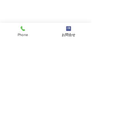
Phone
お問合せ
コメント
コメントを追加…
天然活き車えび 大量入荷
【期間限定】本日
のお知らせ＆期間限定フ
よりスタート！
ェアのご案内。
り」と「天然活
の特別セット