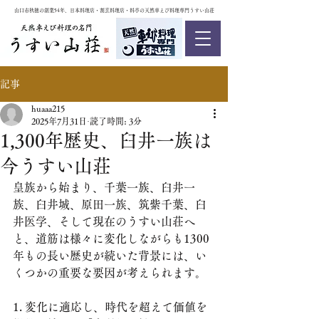
山口市秋穂の創業54年、日本料理店・割烹料理店・料亭の天然車えび料理専門うすい山荘
記事
huaaa215
2025年7月31日
読了時間: 3分
1,300年歴史、臼井一族は
今うすい山荘
皇族から始まり、千葉一族、臼井一
族、臼井城、原田一族、筑紫千葉、臼
井医学、そして現在のうすい山荘へ
と、道筋は様々に変化しながらも1300
年もの長い歴史が続いた背景には、い
くつかの重要な要因が考えられます。
1. 変化に適応し、時代を超えて価値を