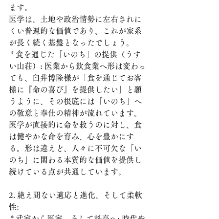
ます。
医学は、土地や政治情勢に左右されに
くい普遍的な価値であり、これが家系
が長く続く基盤となったでしょう。
 * 食を通じた「いのち」の提供（うす
い山荘）: 医業から飲食業へ形は変わっ
ても、臼井博隆様が「食を通じてお客
様に『命の喜び』を提供したい」と願
うように、その根底には「いのち」へ
の敬意と奉仕の精神が流れています。
医学が直接的に命を救うのに対し、食
は健やかな命を育み、心を豊かにす
る。形は違えど、人々に不可欠な「い
のち」に関わる本質的な価値を提供し
続けている点が共通しています。
2. 絶え間ない適応と進化、そして柔軟
性:
 * 武家から医家、そして料亭へ: 時代や