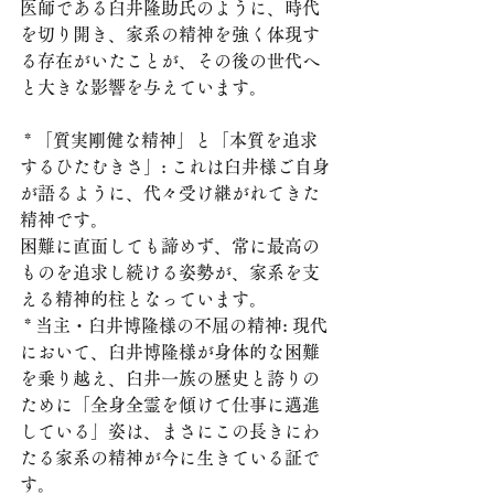
医師である臼井隆助氏のように、時代
を切り開き、家系の精神を強く体現す
る存在がいたことが、その後の世代へ
と大きな影響を与えています。
 * 「質実剛健な精神」と「本質を追求
するひたむきさ」: これは臼井様ご自身
が語るように、代々受け継がれてきた
精神です。
困難に直面しても諦めず、常に最高の
ものを追求し続ける姿勢が、家系を支
える精神的柱となっています。
 * 当主・臼井博隆様の不屈の精神: 現代
において、臼井博隆様が身体的な困難
を乗り越え、臼井一族の歴史と誇りの
ために「全身全霊を傾けて仕事に邁進
している」姿は、まさにこの長きにわ
たる家系の精神が今に生きている証で
す。