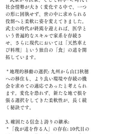
社会情勢が大きく変化する中で、一つ
の形に固執せず、世の中に求められる
役割へと柔軟に姿を変えてきました。
武士の時代が終焉を迎えれば、医学と
いう普遍的なスキルで家系を存続さ
せ、さらに現代においては「天然車え
び料理」という独自の「食」の道を開
拓しています。
 * 地理的移動の選択: 九州から山口秋穂
への移住も、より良い環境や存続の機
会を求めての適応であったと考えられ
ます。変化を恐れず、新たな地で根を
張る選択をしてきた柔軟性が、長く続
く秘訣です。
3. 確固たる信念と誇りの継承:
 * 「我が道を作る人」の存在: 10代目の