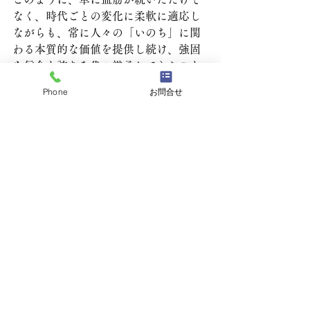
なく、時代ごとの変化に柔軟に適応し
ながらも、常に人々の「いのち」に関
わる本質的な価値を提供し続け、強固
な信念と誇りを代々継承してきたこと
が、1300年という壮大な歴史を築き上
Phone
お問合せ
げ、今日まで続いている理由であると
言えるでしょう。
すべて表示
最新記事