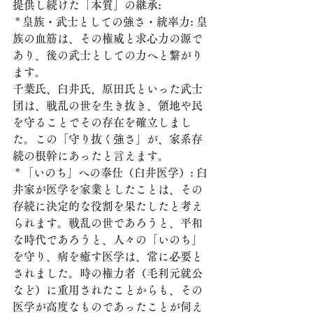
提供し続けた「本質」の継承:
 * 皇族・武士としての強さ・統率力: 皇
族の血筋は、その権威と求心力の源で
あり、後の武士としての力へと繋がり
ます。
千葉氏、臼井氏、原田氏といった武士
団は、戦乱の世を生き抜き、領地や民
を守ることでその存在を確立しまし
た。この「守り抜く強さ」が、家系存
続の根幹にあったと言えます。
 * 「いのち」への奉仕（臼井医学）: 臼
井家が医学を家業としたことは、その
存続に決定的な役割を果たしたと考え
られます。戦乱の世であろうと、平和
な時代であろうと、人々の「いのち」
を守り、病を癒す医学は、常に必要と
されました。時の権力者（毛利元就公
など）に重用されたことからも、その
医学が高度なものであったことが伺え