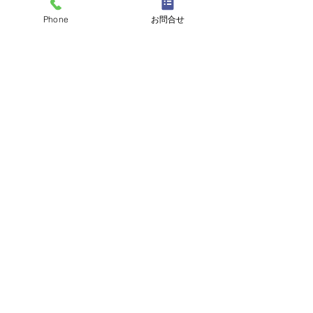
Phone
お問合せ
コメント
コメントを追加…
天然活き車えび 大量入荷
【期間限定】本日
のお知らせ＆期間限定フ
よりスタート！
ェアのご案内。
り」と「天然活
の特別セット
天然車えび料理専門
山口県山口市の
うすい山荘
（〒754-1101）山口県山口市秋穂東中条1273-5
TEL：083-984-2426