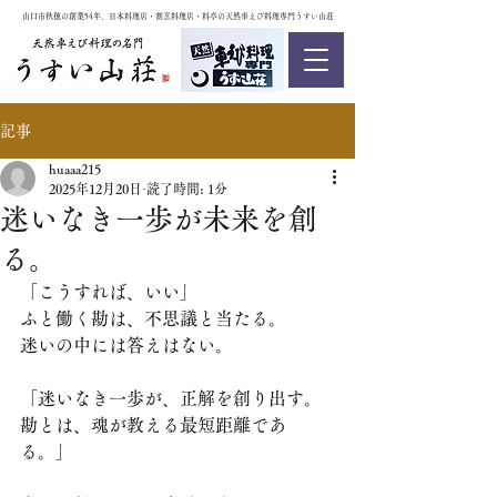
山口市秋穂の創業54年、日本料理店・割烹料理店・料亭の天然車えび料理専門うすい山荘
記事
huaaa215
2025年12月20日
読了時間: 1分
迷いなき一歩が未来を創
る。
「こうすれば、いい」
ふと働く勘は、不思議と当たる。
迷いの中には答えはない。
「迷いなき一歩が、正解を創り出す。
勘とは、魂が教える最短距離であ
る。」