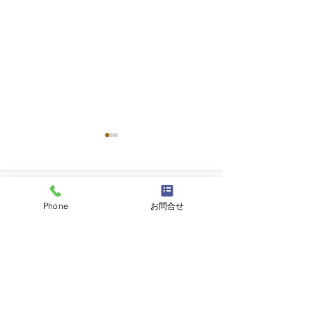
コメント
Phone
お問合せ
コメントを追加…
天然活き車えび 大量入荷
【期間限定】本日
のお知らせ＆期間限定フ
よりスタート！
ェアのご案内。
り」と「天然活