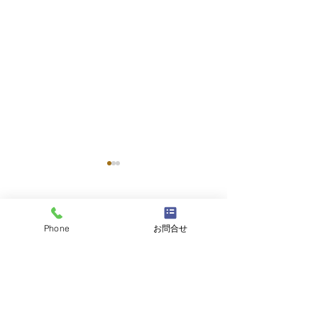
コメント
Phone
お問合せ
コメントを追加…
天然活き車えび 大量入荷
【期間限定】本日
のお知らせ＆期間限定フ
よりスタート！