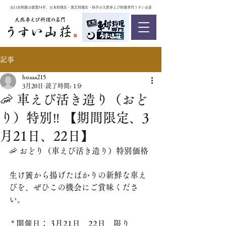
山口市秋穂の創業54年、日本料理店・割烹料理店・料亭の天然車えび料理専門うすい山荘
記事
huaaa215
3月20日
読了時間: 1分
🦐 車えび活き造り（おど
り）特別‼️ 【期間限定、3
月21日、22日】
🦐 おどり（車えび活き造り）特別価格
生け簀から揚げたばかりの新鮮な車え
びを、ぜひこの機会にご賞味くださ
い。
 * 開催日： 3月21日、22日、限り