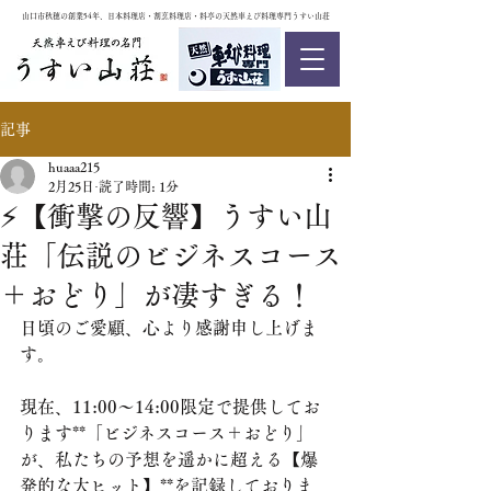
山口市秋穂の創業54年、日本料理店・割烹料理店・料亭の天然車えび料理専門うすい山荘
記事
huaaa215
2月25日
読了時間: 1分
⚡️【衝撃の反響】うすい山
荘「伝説のビジネスコース
＋おどり」が凄すぎる！
日頃のご愛顧、心より感謝申し上げま
す。
現在、11:00〜14:00限定で提供してお
ります**「ビジネスコース＋おどり」
が、私たちの予想を遥かに超える【爆
発的な大ヒット】**を記録しておりま