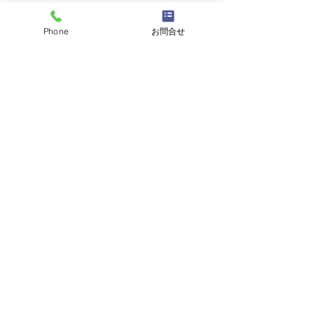
Phone
お問合せ
コメント
コメントを追加…
天然活き車えび 大量入荷
【期間限定】本日
のお知らせ＆期間限定フ
よりスタート！
ェアのご案内。
り」と「天然活
の特別セット
天然車えび料理専門
山口県山口市の
うすい山荘
（〒754-1101）山口県山口市秋穂東中条1273-5
TEL：083-984-2426