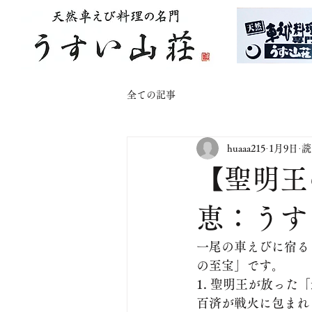
全ての記事
huaaa215
1月9日
読
【聖明王
恵：うす
一尾の車えびに宿る
の至宝」です。
1. 聖明王が放った
百済が戦火に包まれ