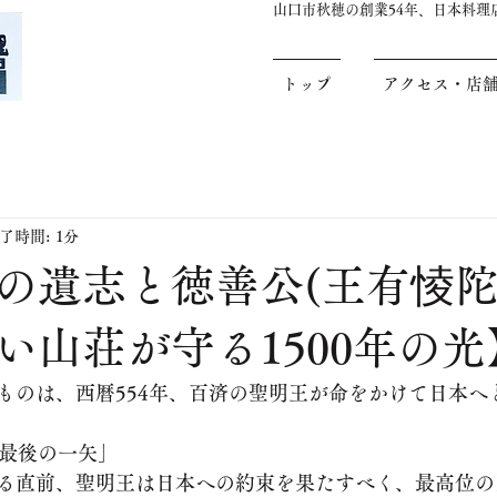
山口市秋穂の創業54年、日本料
トップ
アクセス・店
了時間: 1分
の遺志と徳善公(王有㥄陀
い山荘が守る1500年の光
ものは、西暦554年、百済の聖明王が命をかけて日本へ
「最後の一矢」
る直前、聖明王は日本への約束を果たすべく、最高位の