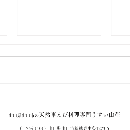
【お盆のご案内】天然・活き
天然
車えびが入っております（ご
知ら
天然車えび料理専門うすい山荘
予約はお早めに）
案内
山口県山口市の
（〒754-1101）山口県山口市秋穂東中条1273-5