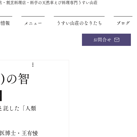
理店・割烹料理店・料亭の天然車えび料理専門うすい山荘
舗情報
メニュー
うすい山荘のなりたち
ブログ
お問合せ
)の智
】
と託した「人類
医博士・王有㥄