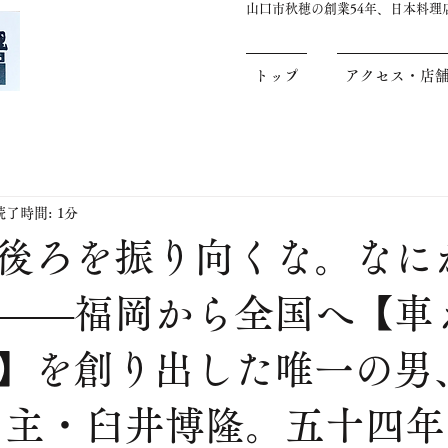
山口市秋穂の創業54年、日本料
トップ
アクセス・店
読了時間: 1分
後ろを振り向くな。なに
――福岡から全国へ【車
】を創り出した唯一の男
当主・臼井博隆。五十四