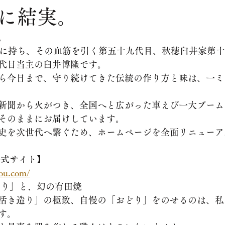
に結実。
。
祖に持ち、その血筋を引く第五十九代目、秋穂臼井家第
代目当主の臼井博隆です。
から今日まで、守り続けてきた伝統の作り方と味は、一
新聞から火がつき、全国へと広がった車えび一大ブーム
そのままにお届けしています。
歴史を次世代へ繋ぐため、ホームページを全面リニュー
公式サイト】
sou.com/
どり」と、幻の有田焼
「活き造り」の極致、自慢の「おどり」をのせるのは、
す。