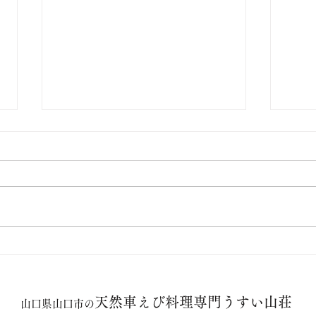
【お盆のご案内】天然・活き
天然
車えびが入っております（ご
知ら
天然車えび料理専門うすい山荘
予約はお早めに）
案内
山口県山口市の