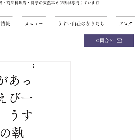
理店・割烹料理店・料亭の天然車えび料理専門うすい山荘
舗情報
メニュー
うすい山荘のなりたち
ブログ
お問合せ
があっ
えび一
、うす
年の執