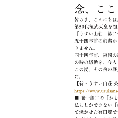
念、ここ
皆さま、こんにちは
第50代桓武天皇を
「うすい山荘」第二
​五十四年前の創業
りません。
四十四年前、福岡の
の時の感動を、今も
​この度、その魂の
た。
【新・うすい山荘 
https://www.usuisan
​■ 唯一無二の「お
​私にしかできない
て焼かせた有田焼で