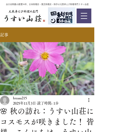
山口市秋穂の創業54年、日本料理店・割烹料理店・料亭の天然車えび料理専門うすい山荘
記事
huaaa215
2025年11月3日
読了時間: 1分
🌸 秋の訪れ：うすい山荘に
コスモスが咲きました！ 皆