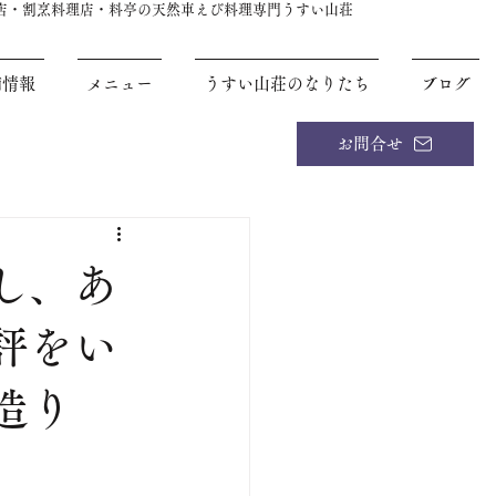
理店・割烹料理店・料亭の天然車えび料理専門うすい山荘
舗情報
メニュー
うすい山荘のなりたち
ブログ
お問合せ
し、あ
評をい
造り
！