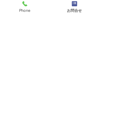
Phone
お問合せ
コメント
コメントを追加…
天然活き車えび 大量入荷
【期間限定】本日
のお知らせ＆期間限定フ
よりスタート！
ェアのご案内。
り」と「天然活