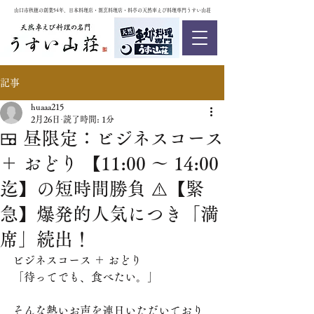
山口市秋穂の創業54年、日本料理店・割烹料理店・料亭の天然車えび料理専門うすい山荘
記事
huaaa215
2月26日
読了時間: 1分
🍱 昼限定：ビジネスコース
＋ おどり 【11:00 ～ 14:00
迄】の短時間勝負 ⚠️【緊
急】爆発的人気につき「満
席」続出！
ビジネスコース ＋ おどり
「待ってでも、食べたい。」
そんな熱いお声を連日いただいており