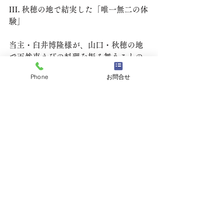
III. 秋穂の地で結実した「唯一無二の体
験」
​当主・臼井博隆様が、山口・秋穂の地
で天然車えびの料理を振る舞うことの
意味は、この壮大な歴史のすべてを現
Phone
お問合せ
代に体現することにあります。
​お客様がうすい山荘で過ごす時間は、
単なる食事ではなく、日本の歴史と精
神文化のルーツを、五感で深く味わ
い、心身が活かされるという、極めて
特別な「唯一無二の体験」なのです。
​この「本質」は、知れば誰もが「普通
の老舗ではない」と納得するほどの真
実です。