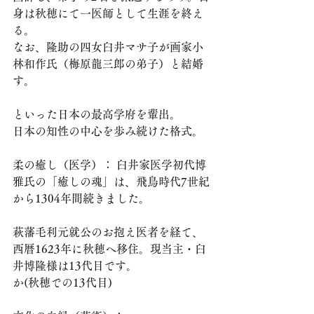
身は秋穂にて一医師として生涯を終え
る。
なお、隆助の四女臼井マサ子が画家小
林和作氏（梅原龍三郎の弟子）と結婚
す。
といった日本の最高学府を輩出。
日本の知性の中心を歩み続けた格式。
​柔の癒し（医学）： 臼井家医学初代博
雅氏の「癒しの魂」は、飛鳥時代7世紀
から1304年間続きました。
萩藩毛利元就公のお抱え医者を経て、
西暦1623年に秋穂へ移住。現当主・臼
井博隆様は13代目です。
か(秋穂での13代目)