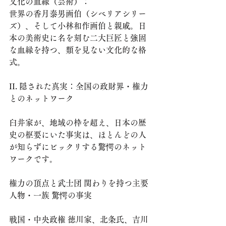
​文化の血縁（芸術）： 
世界の香月泰男画伯（シベリアシリー
ズ）、そして小林和作画伯と親戚。日
本の美術史に名を刻む二大巨匠と強固
な血縁を持つ、類を見ない文化的な格
式。
​II. 隠された真実：全国の政財界・権力
とのネットワーク
​臼井家が、地域の枠を超え、日本の歴
史の枢要にいた事実は、ほとんどの人
が知らずにビックリする驚愕のネット
ワークです。
権力の頂点と武士団 関わりを持つ主要
人物・一族 驚愕の事実
戦国・中央政権 徳川家、北条氏、吉川