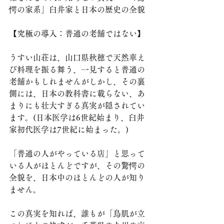
愕の家系」臼井家と日本の歴史の全貌
​【究極の導入：普通の老舗ではない】
​うすい山荘は、山口県秋穂で天然車え
び料理を振る舞う、一見すると普通の
老舗かもしれませんがしかし、その裏
側には、日本の教科書に載らない、あ
まりにも壮大すぎる真実が隠されてい
ます。(日本医学は6世紀始まり、臼井
家初代医学は7世紀に始まった。)
​「普通の人がやっている店」と思って
いる人がほとんどですが、その驚愕の
全貌を、日本中のほとんどの人が知り
ません。
この真実を知れば、誰もが「鳥肌が立