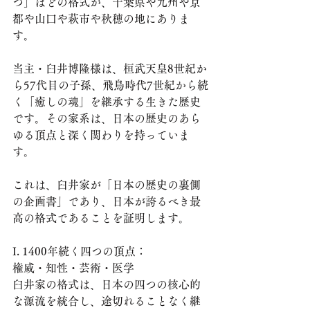
つ」ほどの格式が、千葉県や九州や京
都や山口や萩市や秋穂の地にありま
す。
​当主・臼井博隆様は、桓武天皇8世紀か
ら57代目の子孫、飛鳥時代7世紀から続
く「癒しの魂」を継承する生きた歴史
です。その家系は、日本の歴史のあら
ゆる頂点と深く関わりを持っていま
す。
​これは、臼井家が「日本の歴史の裏側
の企画書」であり、日本が誇るべき最
高の格式であることを証明します。
​I. 1400年続く四つの頂点：
権威・知性・芸術・医学
​臼井家の格式は、日本の四つの核心的
な源流を統合し、途切れることなく継