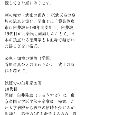
続してきた点にあります。
​剛の権力・武家の頂点： 桓武天皇の皇
族の流れを汲む。関東では千葉県佐倉
市に臼井城を490年間支配し、臼井城
15代目が北条氏と婚姻したことで、日
本の頂点たる徳川家とも血縁で結ばれ
た揺るぎない格式。
​公家・知性の源流（学問）： 
菅原道真公との関わりから、武士の時
代を超えて、
秋穂での臼井家医師
10代目
医師　臼井隆助（りゅうすけ）は、東
京帝国大学医学部を卒業後、帰郷。九
州大学病院から再三の招聘を受けるが
固辞し、弟子の2名を派遣するのみ。自