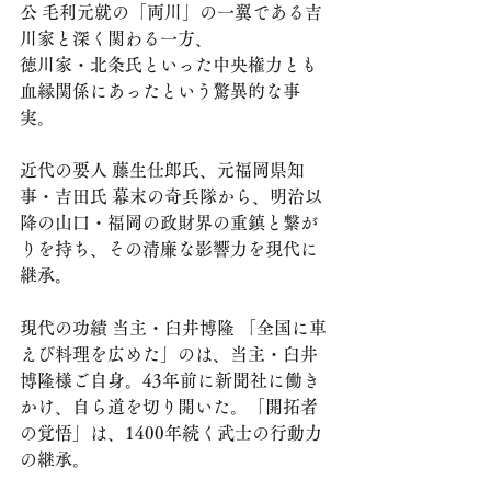
公 毛利元就の「両川」の一翼である吉
川家と深く関わる一方、
徳川家・北条氏といった中央権力とも
血縁関係にあったという驚異的な事
実。
近代の要人 藤生仕郎氏、元福岡県知
事・吉田氏 幕末の奇兵隊から、明治以
降の山口・福岡の政財界の重鎮と繋が
りを持ち、その清廉な影響力を現代に
継承。
現代の功績 当主・臼井博隆 「全国に車
えび料理を広めた」のは、当主・臼井
博隆様ご自身。43年前に新聞社に働き
かけ、自ら道を切り開いた。「開拓者
の覚悟」は、1400年続く武士の行動力
の継承。