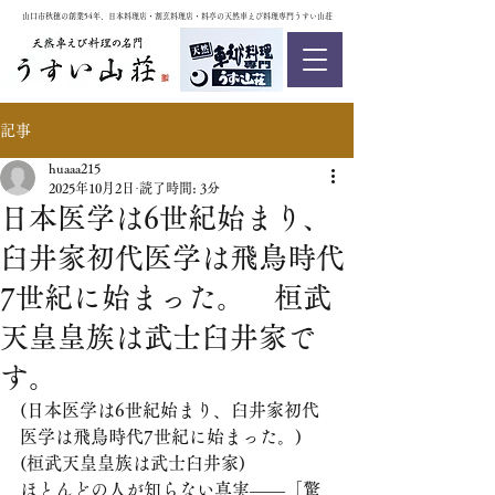
山口市秋穂の創業54年、日本料理店・割烹料理店・料亭の天然車えび料理専門うすい山荘
記事
huaaa215
2025年10月2日
読了時間: 3分
日本医学は6世紀始まり、
臼井家初代医学は飛鳥時代
7世紀に始まった。 桓武
天皇皇族は武士臼井家で
す。
(日本医学は6世紀始まり、臼井家初代
医学は飛鳥時代7世紀に始まった。)　
(桓武天皇皇族は武士臼井家)
ほとんどの人が知らない真実——「驚