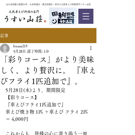
山口市秋穂の創業54年、日本料理店・割烹料理店・料亭の天然車えび料理専門うすい山荘
記事
huaaa215
5月28日
読了時間: 1分
「彩りコース」がより美味
しく、より贅沢に。 『車え
びフライ1匹追加で』。
5月28日(木)より、期間限定
​【彩りコース】
『車えびフライ1匹追加で』
​車えび焼き物 1匹 ＋車えび フライ 2匹 
＝ 4,000円
​​これからも、皆様の心に寄り添う一皿