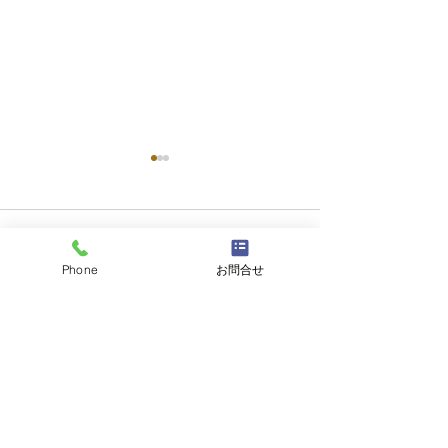
コメント
Phone
お問合せ
コメントを追加…
【お盆のご案内】天然・
天然活き車えび
活き車えびが入っており
のお知らせ＆期
ます（ご予約はお早め
ェアのご案内。
に）