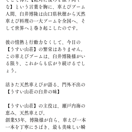
な】という言葉を胸に、車えびブーム
人間、臼井博隆は山口県秋穂から天然
車えび料理の一大ブームを全国へ、そ
して世界へと巻き起こしたのです。
彼の情熱と行動力なくして、今日の
【うすい山荘】の繁栄はありません。
この車えびブームは、臼井博隆様がい
る限り、これからも広がり続けるでし
ょう。
活きた天然車えびが語る、門外不出の
【うすい山荘の臼井の味】
【うすい山荘】の主役は、瀬戸内海の
恵み、天然車えび。
創業53年。博隆様が自ら、車えび一本
一本を丁寧にさばき、最も美味しい瞬