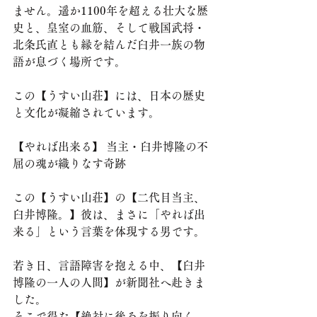
ません。遥か1100年を超える壮大な歴
史と、皇室の血筋、そして戦国武将・
北条氏直とも縁を結んだ臼井一族の物
語が息づく場所です。
この【うすい山荘】には、日本の歴史
と文化が凝縮されています。
【やれば出来る】 当主・臼井博隆の不
屈の魂が織りなす奇跡
この【うすい山荘】の【二代目当主、
臼井博隆。】彼は、まさに「やれば出
来る」という言葉を体現する男です。
若き日、言語障害を抱える中、【臼井
博隆の一人の人間】が新聞社へ赴きま
した。
そこで得た【絶対に後ろを振り向く