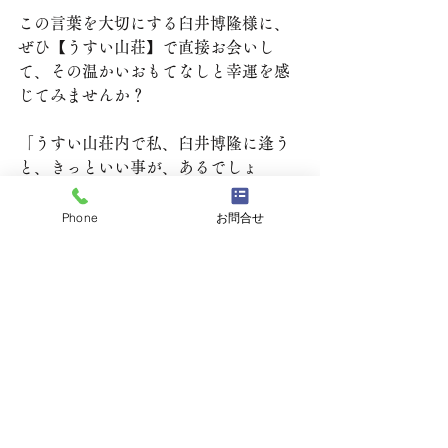
この言葉を大切にする臼井博隆様に、
ぜひ【うすい山荘】で直接お会いし
て、その温かいおもてなしと幸運を感
じてみませんか？
「うすい山荘内で私、臼井博隆に逢う
と、きっといい事が、あるでしょ
う。」
ご予約は少人数制（1名様から最大4名
Phone
お問合せ
様まで）のため、事前のご連絡をお願
いいたします。
うすい山荘 当主 臼井博隆