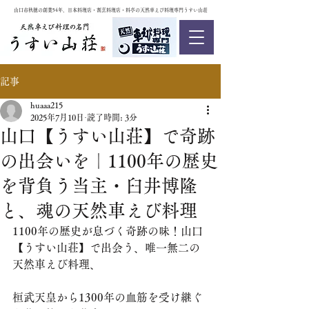
山口市秋穂の創業54年、日本料理店・割烹料理店・料亭の天然車えび料理専門うすい山荘
記事
huaaa215
2025年7月10日
読了時間: 3分
山口【うすい山荘】で奇跡
の出会いを｜1100年の歴史
を背負う当主・臼井博隆
と、魂の天然車えび料理
1100年の歴史が息づく奇跡の味！山口
【うすい山荘】で出会う、唯一無二の
天然車えび料理、
桓武天皇から1300年の血筋を受け継ぐ