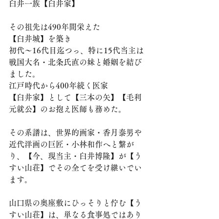
臼井一族【臼井家】
その祖先は490年間栄えた
【臼井城】を築き
初代～16代目迄つっ、特に15代当主は
戦国大名・北条氏直の妹と婚姻を結び
ました。
江戸時代から400年続く医家
【臼井家】として【三本の矢】【毛利
元就公】のお抱え医師も務めた。
その系譜は、世界的画家・香月泰男や
近代洋画の巨匠・小林和作へと繋が
り、【今、現当主・臼井博隆】が【う
すい山荘】でその全てを受け継いでい
ます。
山口県の奥座敷にひっそりと佇む【う
すい山荘】は、単なる食事処ではあり