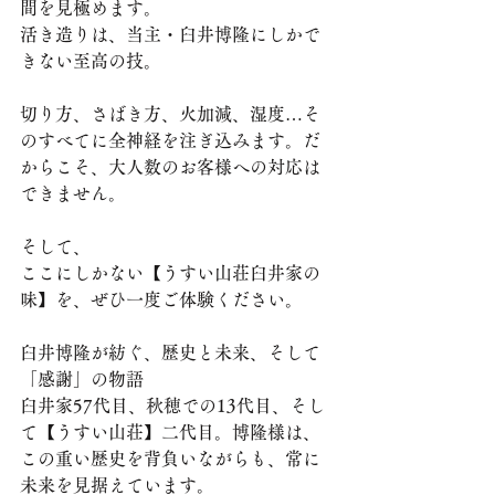
間を見極めます。
活き造りは、当主・臼井博隆にしかで
きない至高の技。
切り方、さばき方、火加減、湿度…そ
のすべてに全神経を注ぎ込みます。だ
からこそ、大人数のお客様への対応は
できません。
そして、
ここにしかない【うすい山荘臼井家の
味】を、ぜひ一度ご体験ください。
臼井博隆が紡ぐ、歴史と未来、そして
「感謝」の物語
臼井家57代目、秋穂での13代目、そし
て【うすい山荘】二代目。博隆様は、
この重い歴史を背負いながらも、常に
未来を見据えています。