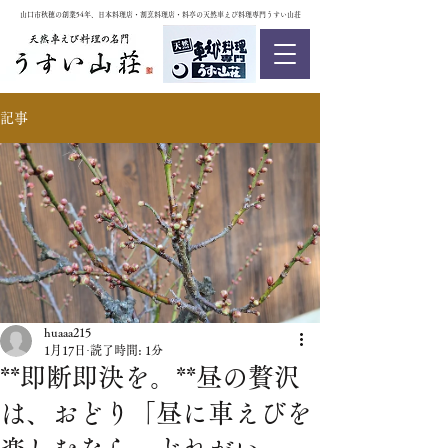
山口市秋穂の創業54年、日本料理店・割烹料理店・料亭の天然車えび料理専門うすい山荘
記事
huaaa215
1月17日
読了時間: 1分
**即断即決を。**昼の贅沢
は、おどり「昼に車えびを