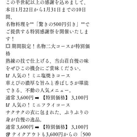
この半世紀以上の感謝を込めまして、
本日1月22日から1月31日までの10日
間、
名物料理を**「驚きの500円引き」**で
ご提供する特別感謝祭を開催いたしま
す！
💥 期間限定！名物二大コースが特別価
格
熟練の技で仕上げる、当山荘自慢の味
をぜひこの機会にご賞味ください。
🥢 人気の！ミニ塩焼きコース
車えびの濃厚な旨みと香ばしさが堪能
できる、不動の人気メニュー。
通常 3,600円 ➡️ 【特別価格】 3,100円
🥢 人気の！ミニフライコース
サクサクの衣に包まれた、ぷりぷりの
身が自慢の逸品。
通常 3,600円 ➡️ 【特別価格】 3,100円
🥡 テイクアウトも3,600円からの「500