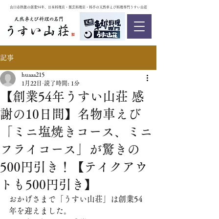
山口市秋穂の創業54年、日本料理店・割烹料理店・料亭の天然車えび料理専門うすい山荘
記事
huaaa215
1月22日
読了時間: 1分
【創業54年うすい山荘 感
謝の10日間】名物車えび
「ミニ塩焼きコース、ミニ
フライコース」が驚きの
500円引き！【テイクアウ
トも500円引き】
おかげさまで「うすい山荘」は創業54
年を迎えました。