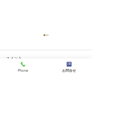
コメント
Phone
お問合せ
コメントを追加…
天然活き車えび 大量入荷
【期間限定】本日
のお知らせ＆期間限定フ
よりスタート！
ェアのご案内。
り」と「天然活
の特別セット