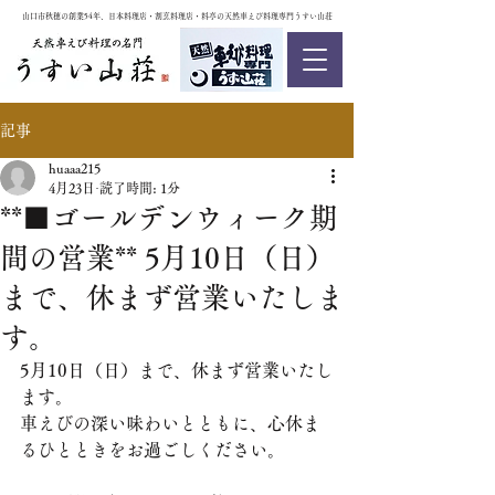
山口市秋穂の創業54年、日本料理店・割烹料理店・料亭の天然車えび料理専門うすい山荘
記事
huaaa215
4月23日
読了時間: 1分
**■ゴールデンウィーク期
間の営業** 5月10日（日）
まで、休まず営業いたしま
す。
5月10日（日）まで、休まず営業いたし
ます。
車えびの深い味わいとともに、心休ま
るひとときをお過ごしください。