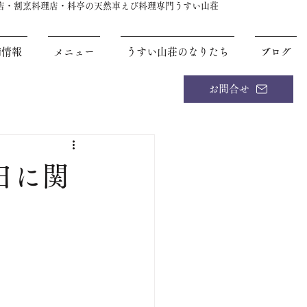
理店・割烹料理店・料亭の天然車えび料理専門うすい山荘
舗情報
メニュー
うすい山荘のなりたち
ブログ
お問合せ
日に関