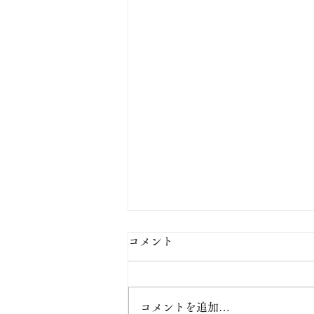
【お盆の定休日】
コメント
【お盆の定休日】 8月10日(月)
は、お休みとさせて頂きます。
コメントを追加…