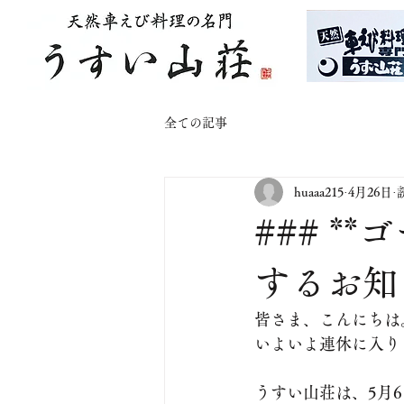
全ての記事
huaaa215
4月26日
### 
するお知
皆さま、こんにちは
いよいよ連休に入り
うすい山荘は、5月