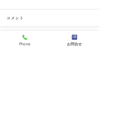
コメント
コメントを追加…
Phone
お問合せ
【お盆のご案内】天然・
天然活き車えび
活き車えびが入っており
のお知らせ＆期
ます（ご予約はお早め
ェアのご案内。
に）
天然車えび料理専門
山口県山口市の
うすい山荘
（〒754-1101）山口県山口市秋穂東中条1273-5
TEL：083-984-2426
※当サイトに掲載されている画像等の