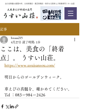
山口市秋穂の創業54年、日本料理店・割烹料理店・料亭の天然車えび料理専門うすい山荘
記事
huaaa215
4月27日
読了時間: 1分
ここは、美食の「終着
点」。 うすい山荘。
https://www.usuisansou.com/
​明日からのゴールデンウィーク。
​車えびの真髄を、確かめてください。
Tel ：083ー984ー2426