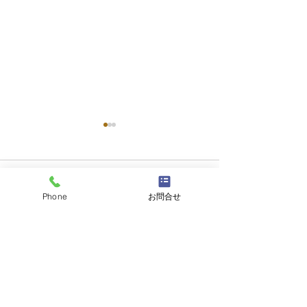
コメント
Phone
お問合せ
コメントを追加…
天然活き車えび 大量入荷
【期間限定】本日
のお知らせ＆期間限定フ
よりスタート！
ェアのご案内。
り」と「天然活