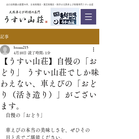
山口市秋穂の創業54年、日本料理店・割烹料理店・料亭の天然車えび料理専門うすい山荘
記事
huaaa215
4月10日
読了時間: 1分
【うすい山荘】自慢の「お
どり」 うすい山荘でしか味
わえない、車えびの「おど
り（活き造り）」がござい
ます。
自慢の「おどり」
車えびの本当の美味しさを、ぜひその
目と舌でご堪能ください。