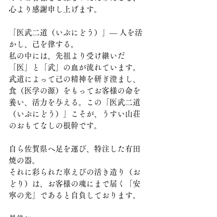
心より感謝申し上げます。
「医武二道（いぶにどう）」— 人を活
かし、己を律する。
私の中には、先祖より受け継いだ
「医」と「武」の血が流れています。
武道によって己の精神を研ぎ澄まし、
食（医学の源）をもってお客様の命を
養い、活力を与える。この「医武二道
（いぶにどう）」こそが、うすい山荘
のおもてなしの根幹です。
自ら佐賀県へ足を運び、特注した有田
焼の器。
それに彩られた車えびの活き造り（お
どり）は、お客様の魂にまで届く「安
寧の光」であると自負しております。