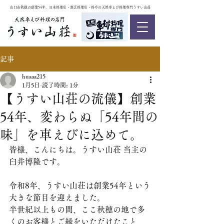
山口市秋穂の創業54年、日本料理店・割烹料理店・料亭の天然車えび料理専門うすい山荘
記事
huaaa215
1月5日
読了時間: 1分
【うすい山荘の流儀】創業
54年、変わらぬ「54年間の
味」を車えびに込めて。
皆様、こんにちは。うすい山荘 当主の
臼井博隆です。
令和8年、うすい山荘は創業54年という
大きな節目を迎えました。
半世紀以上もの間、ここ秋穂の地で多
くのお客様とご縁をいただけたこと、