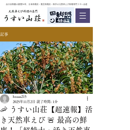
山口市秋穂の創業54年、日本料理店・割烹料理店・料亭の天然車えび料理専門うすい山荘
記事
huaaa215
2025年11月2日
読了時間: 1分
🦐 うすい山荘【超速報】活
き天然車えび 🚨 最高の鮮