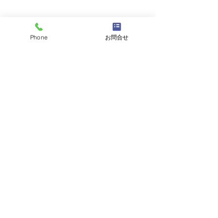
Phone
お問合せ
コメント
コメントを追加…
天然活き車えび 大量入荷
【期間限定】本日