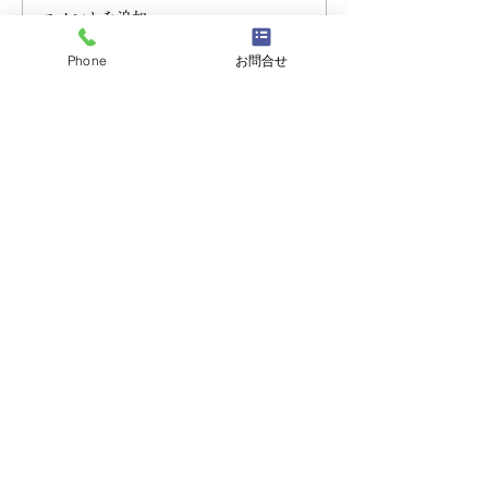
コメントを追加…
【お盆のご案内】天然・
天然活き車えび
Phone
お問合せ
活き車えびが入っており
のお知らせ＆期
ます（ご予約はお早め
ェアのご案内。
に）
天然車えび料理専門
山口県山口市の
うすい山荘
（〒754-1101）山口県山口市秋穂東中条1273-5
TEL：083-984-2426
※当サイトに掲載されている画像等の
無断転載はご遠慮下さい
© 2021 天然車えび料理専門うすい山荘. All Rights
Reserved.