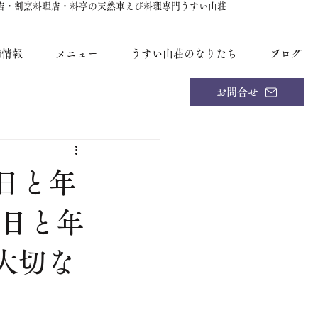
理店・割烹料理店・料亭の天然車えび料理専門うすい山荘
舗情報
メニュー
うすい山荘のなりたち
ブログ
お問合せ
日と年
休日と年
大切な