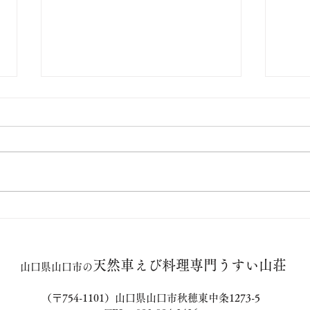
天然活き車えび 大量入荷のお
【期
知らせ＆期間限定フェアのご
スタ
天然車えび料理専門うすい山荘
案内。
「天
山口県山口市の
ト
（〒754-1101）山口県山口市秋穂東中条1273-5