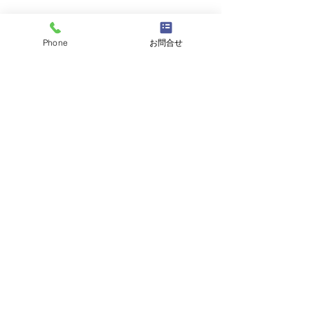
Phone
お問合せ
コメント
コメントを追加…
天然活き車えび 大量入荷
【期間限定】本日
のお知らせ＆期間限定フ
よりスタート！
ェアのご案内。
り」と「天然活
の特別セット
天然車えび料理専門
山口県山口市の
うすい山荘