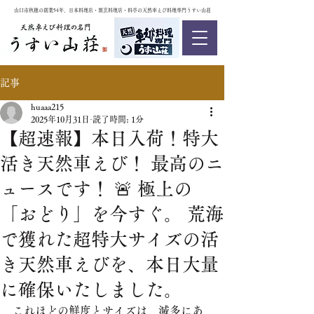
山口市秋穂の創業54年、日本料理店・割烹料理店・料亭の天然車えび料理専門うすい山荘
記事
huaaa215
2025年10月31日
読了時間: 1分
【超速報】本日入荷！特大
活き天然車えび！ 最高のニ
ュースです！ 🚨 極上の
「おどり」を今すぐ。 荒海
で獲れた超特大サイズの活
き天然車えびを、本日大量
に確保いたしました。
これほどの鮮度とサイズは、滅多にあ