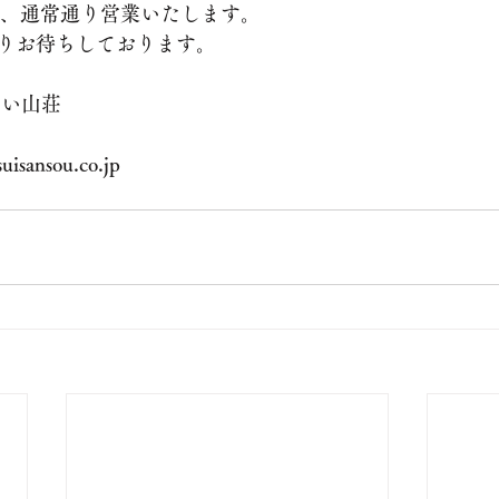
より、通常通り営業いたします。
りお待ちしております。
すい山荘
isansou.co.jp 