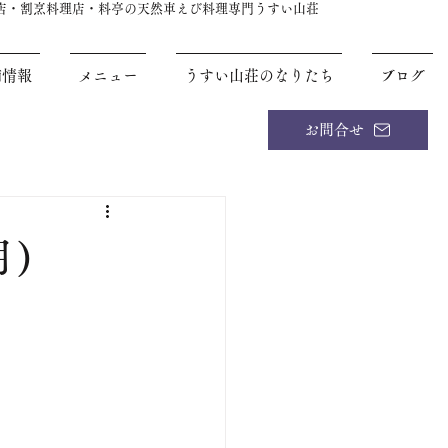
理店・割烹料理店・料亭の天然車えび料理専門うすい山荘
舗情報
メニュー
うすい山荘のなりたち
ブログ
お問合せ
月)