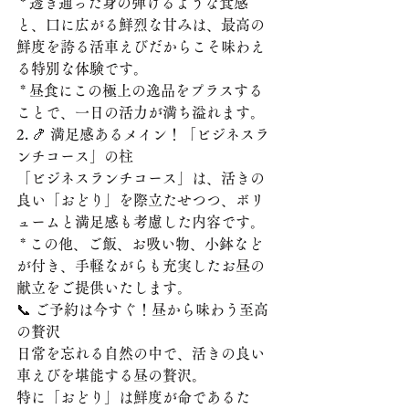
 * 透き通った身の弾けるような食感
と、口に広がる鮮烈な甘みは、最高の
鮮度を誇る活車えびだからこそ味わえ
る特別な体験です。
 * 昼食にこの極上の逸品をプラスする
ことで、一日の活力が満ち溢れます。
2. 🍤 満足感あるメイン！「ビジネスラ
ンチコース」の柱
「ビジネスランチコース」は、活きの
良い「おどり」を際立たせつつ、ボリ
ュームと満足感も考慮した内容です。
 * この他、ご飯、お吸い物、小鉢など
が付き、手軽ながらも充実したお昼の
献立をご提供いたします。
📞 ご予約は今すぐ！昼から味わう至高
の贅沢
日常を忘れる自然の中で、活きの良い
車えびを堪能する昼の贅沢。
特に「おどり」は鮮度が命であるた