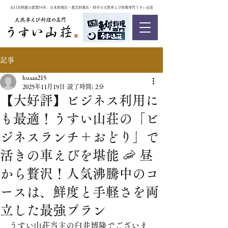
山口市秋穂の創業54年、日本料理店・割烹料理店・料亭の天然車えび料理専門うすい山荘
記事
huaaa215
2025年11月19日
読了時間: 2分
【大好評】ビジネス利用に
も最適！うすい山荘の「ビ
ジネスランチ＋おどり」で
活きの車えびを堪能 🦐 昼
から贅沢！人気沸騰中のコ
ースは、鮮度と手軽さを両
立した最強プラン
うすい山荘当主の臼井博隆でございま