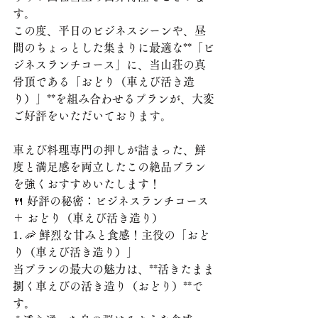
す。
この度、平日のビジネスシーンや、昼
間のちょっとした集まりに最適な**「ビ
ジネスランチコース」に、当山荘の真
骨頂である「おどり（車えび活き造
り）」**を組み合わせるプランが、大変
ご好評をいただいております。
車えび料理専門の押しが詰まった、鮮
度と満足感を両立したこの絶品プラン
を強くおすすめいたします！
🍴 好評の秘密：ビジネスランチコース 
＋ おどり（車えび活き造り）
1. 🦐 鮮烈な甘みと食感！主役の「おど
り（車えび活き造り）」
当プランの最大の魅力は、**活きたまま
捌く車えびの活き造り（おどり）**で
す。