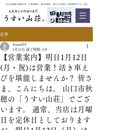
山口市秋穂の創業54年、日本料理店・割烹料理店・料亭の天然車えび料理専門うすい山荘
記事
huaaa215
1月11日
読了時間: 1分
【営業案内】明日1月12日
(月・祝)は営業！活き車え
びを堪能しませんか？ 皆さ
ま、こんにちは。 山口市秋
穂の「うすい山荘」でござ
います。 通常、当店は月曜
日を定休日としております